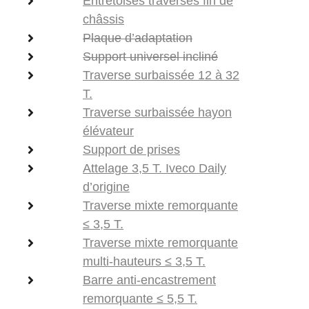
Entretoises traverses fin de
châssis
Plaque d’adaptation
Support universel incliné
Traverse surbaissée 12 à 32
T.
Traverse surbaissée hayon
élévateur
Support de prises
Attelage 3,5 T. Iveco Daily
d’origine
Traverse mixte remorquante
≤ 3,5 T.
Traverse mixte remorquante
multi-hauteurs ≤ 3,5 T.
Barre anti-encastrement
remorquante ≤ 5,5 T.