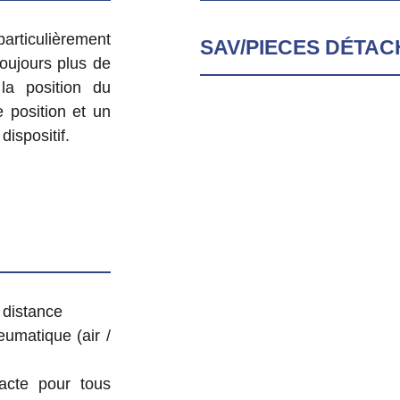
articulièrement
SAV/PIECES DÉTA
oujours plus de
la position du
 position et un
ispositif.
 distance
eumatique (air /
acte pour tous