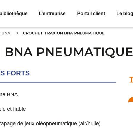
bibliothèque
L’entreprise
Portail client
Le blo
BNA
CROCHET TRAXION BNA PNEUMATIQUE
N BNA PNEUMATIQU
TS FORTS
me BNA
le et fiable
rapage de jeux oléopneumatique (air/huile)