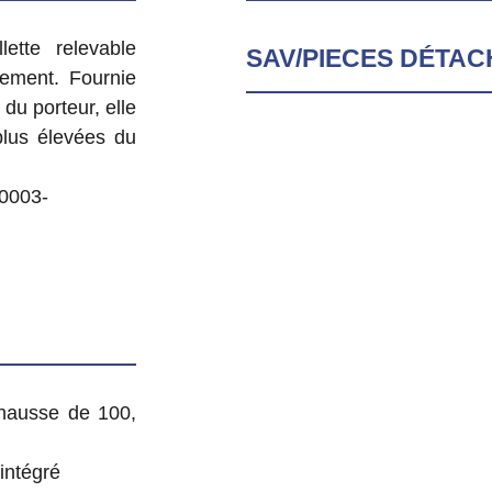
lette relevable
SAV/PIECES DÉTA
cement. Fournie
du porteur, elle
 plus élevées du
0003-
éhausse de 100,
intégré