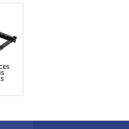
CES
IS
LS