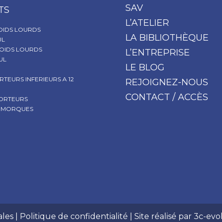
SAV
TS
L’ATELIER
OIDS LOURDS
LA BIBLIOTHÈQUE
UL
OIDS LOURDS
L’ENTREPRISE
UL
LE BLOG
RTEURS INFERIEURS A 12
REJOIGNEZ-NOUS
CONTACT / ACCÈS
PORTEURS
REMORQUES
ales
|
Politique de confidentialité
| Site réalisé par
3c-evo