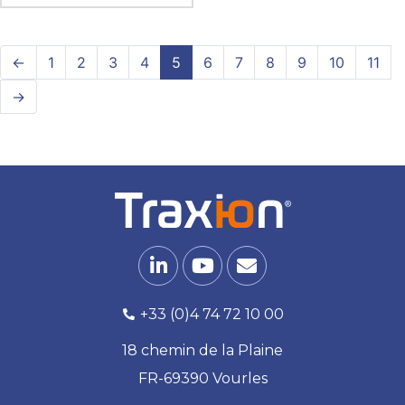
←
1
2
3
4
5
6
7
8
9
10
11
→
+33 (0)4 74 72 10 00
18 chemin de la Plaine
FR-69390 Vourles